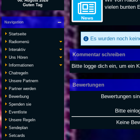
06. August 2026
Guten Tag
vielen bunten E
Navigation
Startseite
Es wurden noch kein
Radiomenü
Interaktiv
Kommentar schreiben
Uns Hören
Bitte logge dich ein, um ein
Informationen
Chatregeln
Unsere Partnern
Bewertungen
Partner werden
Bewertungen sind
Bewerbung
Spenden sie
Bitte einlo
Eventliste
Unsere Regeln
Keine Be
Sendeplan
Setcards