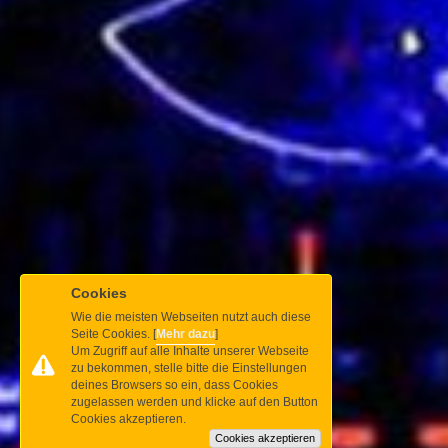
Cookies
Wie die meisten Webseiten nutzt auch diese
Seite Cookies. [
Mehr dazu
]
Um Zugriff auf alle Inhalte unserer Webseite
zu bekommen, stelle bitte die Einstellungen
deines Browsers so ein, dass Cookies
zugelassen werden und klicke auf den Button
Cookies akzeptieren.
Cookies akzeptieren