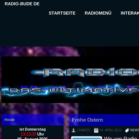
RADIO-BUDE DE
STARTSEITE
RADIOMENÜ
INTERAK
Frohe Ostern
Heute
ist Donnerstag
21MATZE
14. APRIL 2022
NEW
13:13:38
Uhr
Wir von Radio