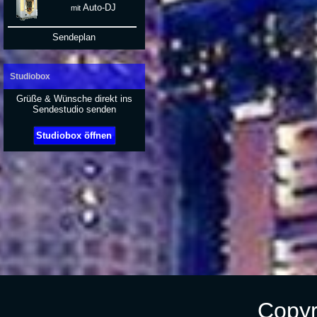
Auto-DJ
mit
Sendeplan
Studiobox
Grüße & Wünsche direkt ins
Sendestudio senden
Studiobox öffnen
Copyr