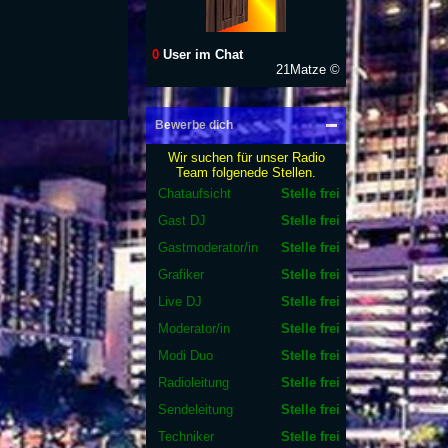
0
User im Chat
21Matze ©
Bewerbe dich
Wir suchen für unser Radio
Team folgenede Stellen.
Chataufsicht
Stelle frei
Gast DJ
Stelle frei
Gastmoderator/in
Stelle frei
Grafiker
Stelle frei
Live DJ
Stelle frei
Moderator/in
Stelle frei
Modi Duo
Stelle frei
Radioleitung
Stelle frei
Sendeleitung
Stelle frei
Techniker
Stelle frei