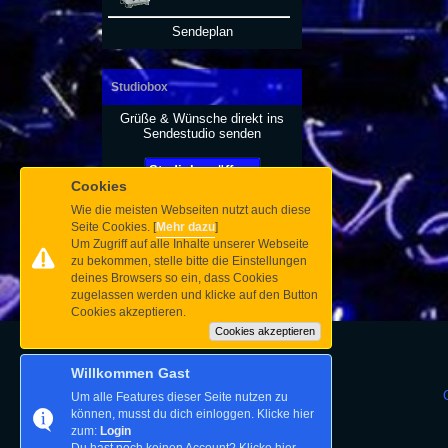
Sendeplan
Studiobox
Grüße & Wünsche direkt ins
Sendestudio senden
Studiobox öffnen
Cookies
Wie die meisten Webseiten nutzt auch diese
Seite Cookies. [
Mehr dazu
]
Um Zugriff auf alle Inhalte unserer Webseite
zu bekommen, stelle bitte die Einstellungen
deines Browsers so ein, dass Cookies
zugelassen werden und klicke auf den Button
Cookies akzeptieren.
Cookies akzeptieren
Willkommen Gast
Um alle Features dieser Seite nutzen zu
können, musst du dich einloggen. Klicke hier
zum:
Login