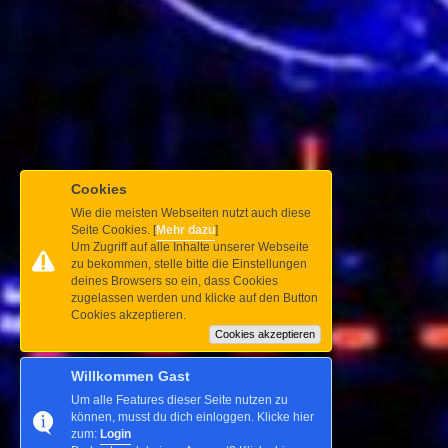
Cookies
Wie die meisten Webseiten nutzt auch diese
Seite Cookies. [
Mehr dazu
]
Um Zugriff auf alle Inhalte unserer Webseite
zu bekommen, stelle bitte die Einstellungen
deines Browsers so ein, dass Cookies
zugelassen werden und klicke auf den Button
Cookies akzeptieren.
Cookies akzeptieren
Willkommen Gast
Um alle Features dieser Seite nutzen zu
können, musst du dich einloggen. Klicke hier
zum:
Login